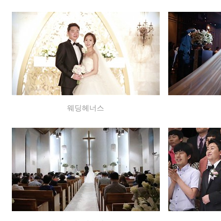
웨딩헤너스