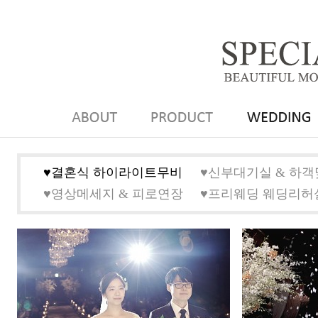
♥결혼식 하이라이트무비
♥신부대기실 & 하
♥영상메세지 & 피로연장
♥프리웨딩 웨딩리허