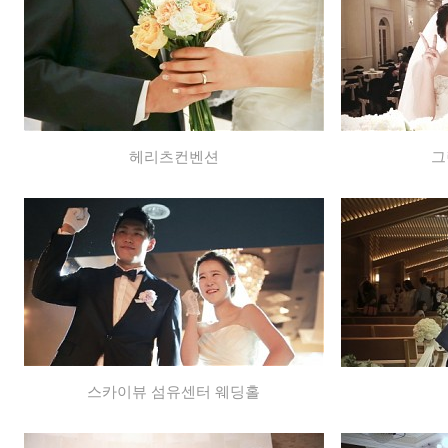
헤리츠컨벤션
그
스카이뷰 섬유센터 웨딩홀