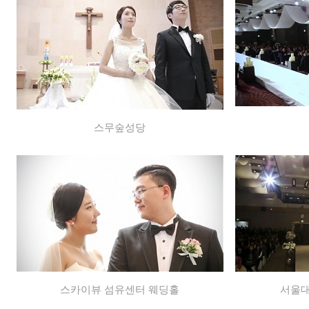
스무숲성당
스카이뷰 섬유센터 웨딩홀
서울