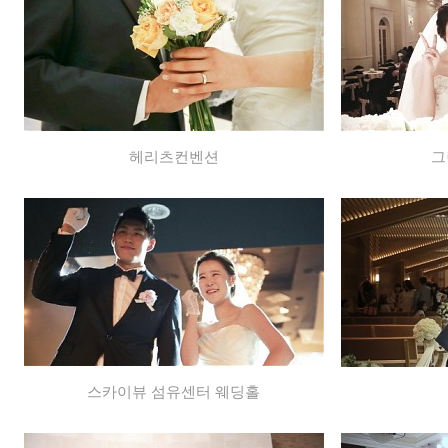
헤리츠컨벤션
그
스카이뷰 섬유센터 웨딩홀