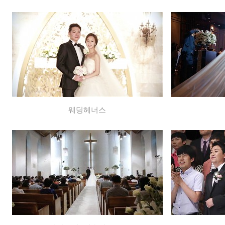
웨딩헤너스