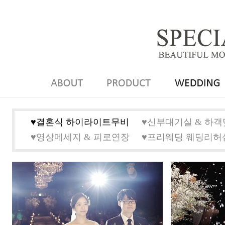
♥결혼식 하이라이트무비
♥신부대기실 & 하
♥영상메세지 & 피로연장
♥프리웨딩 웨딩리허