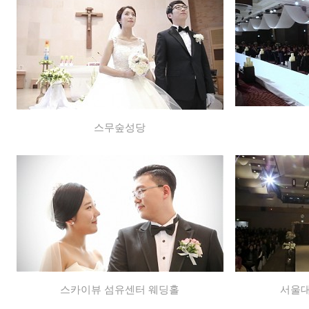
스무숲성당
스카이뷰 섬유센터 웨딩홀
서울