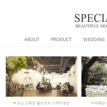
부모님 고희연 칠순잔치 스케치영상
야외웨딩 