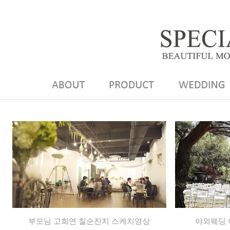
부모님 고희연 칠순잔치 스케치영상
야외웨딩 