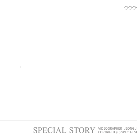
♡♡♡
-
+